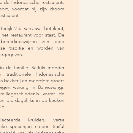
erde Indonesische restaurants
ort, voordat hij zijn droom
estaurant.
erlijk ‘Ziel van Java’ betekent,
 het restaurant voor staat. De
ereidingswijzen zijn diep
se traditie en worden van
oorgegeven.
in de familie. Saifuls moeder
traditionele Indonesische
een bakkerij en meerdere broers
igen warung in Banyuwangi,
amiliegeschiedenis vormt de
ten die dagelijks in de keuken
id.
ecteerde kruiden, verse
eke specerijen creëert Saiful
jdigheid van de Indonesische