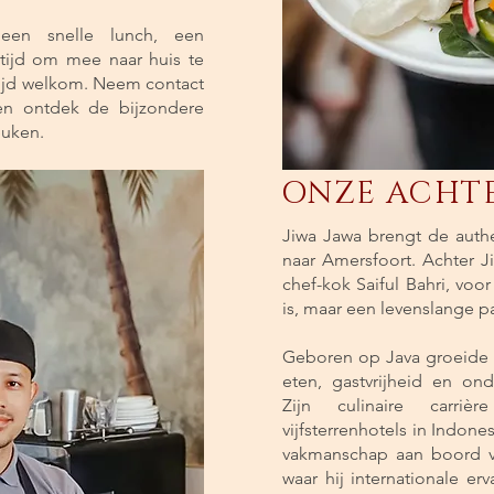
en snelle lunch, een
tijd om mee naar huis te
tijd welkom. Neem contact
n ontdek de bijzondere
euken.
ONZE ACHT
Jiwa Jawa brengt de auth
naar Amersfoort. Achter 
chef-kok Saiful Bahri, voo
is, maar een levenslange pa
Geboren op Java groeide S
eten, gastvrijheid en on
Zijn culinaire carriè
vijfsterrenhotels in Indones
vakmanschap aan boord v
waar hij internationale e