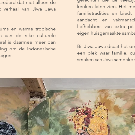
reëerd dat niet alleen de
keuken laten zien. Het m
et verhaal van Jiwa Jawa
familietradities en bied
aandacht en vakmansc
liefhebbers van extra pi
tuums en warme tropische
eigen huisgemaakte samba
 aan de rijke culturele
ural is daarmee meer dan
Bij Jiwa Jawa draait het o
iging om de Indonesische
een plek waar familie, cul
tuigen.
smaken van Java samenkom