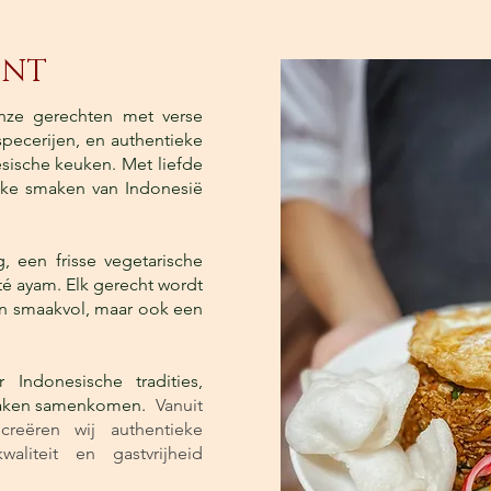
ANT
nze gerechten met verse
specerijen, en authentieke
sische keuken. Met liefde
jke smaken van Indonesië
 een frisse vegetarische
é ayam. Elk gerecht wordt
een smaakvol, maar ook een
Indonesische tradities,
smaken samenkomen.
Vanuit
creëren wij authentieke
waliteit en gastvrijheid