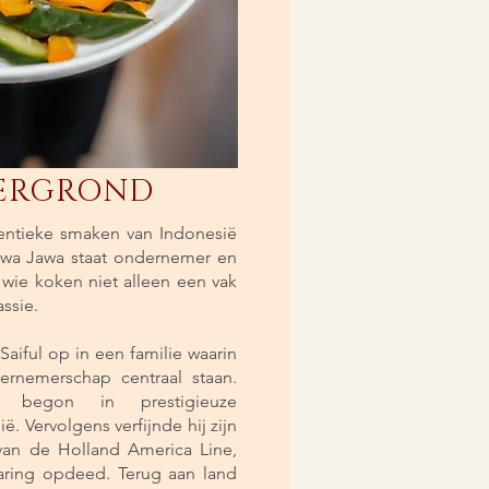
ERGROND
entieke smaken van Indonesië
Jiwa Jawa staat ondernemer en
r wie koken niet alleen een vak
ssie.
aiful op in een familie waarin
dernemerschap centraal staan.
re begon in prestigieuze
ië. Vervolgens verfijnde hij zijn
an de Holland America Line,
rvaring opdeed. Terug aan land