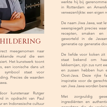
werkte hij bij gerenomme
in Rotterdam en Amersfo
verwezenlijkte: een eigen r
De naam Jiwa Jawa, wat lett
weerspiegelt precies waar
recepten, smaken en b
geworteld in de Javaan
HILDERING
generatie op generatie d
direct meegenomen naar
De liefde voor koken zit 
ekkende mural die een
staat bekend om haar 
iert. Het kunstwerk toont
lekkernijen, zijn zus runt 
s, een iconische dans uit
en zussen hebben hun e
ie symbool staat voor
Oost-Java. Deze rijke f
nding. Precies de waarden
inspiratie voor de gerech
Jawa.
van Jiwa Jawa worden bere
oor kunstenaar Rutger
Met zorgvuldig gesel
rd in opdracht van Paul
ingrediënten en authenti
ur en Indonesische cultuur
gerechten die de veelzi